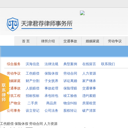
首 页
律所介绍
交通事故
婚姻家庭
劳动争议
综合服务
滨海信息
法律法规
典型案例
在线留言
联系我们
劳动争议
工伤赔偿
保险休假
劳动合同
人力资源
婚姻家庭
财产分割
子女抚养
诉讼离婚
家产继承
交通事故
人损赔偿
事故处理
保险理赔
交通肇事
建筑工程
招标投标
承包转包
竣工验收
违约索赔
房产物业
二手房
商品房
物业纠纷
房屋租赁
公司事务
设立登记
公司法务
股权转让
破产清算
工伤赔偿
保险休假
劳动合同
人力资源