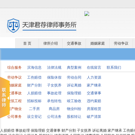
首 页
律所介绍
交通事故
婚姻家庭
劳动争议
综合服务
滨海信息
法律法规
典型案例
在线留言
联系我们
劳动争议
工伤赔偿
保险休假
劳动合同
人力资源
婚姻家庭
财产分割
子女抚养
诉讼离婚
家产继承
交通事故
人损赔偿
事故处理
保险理赔
交通肇事
建筑工程
招标投标
承包转包
竣工验收
违约索赔
房产物业
二手房
商品房
物业纠纷
房屋租赁
公司事务
设立登记
公司法务
股权转让
破产清算
人损赔偿
事故处理
保险理赔
交通肇事
财产分割
子女抚养
诉讼离婚
家产继承
工伤赔