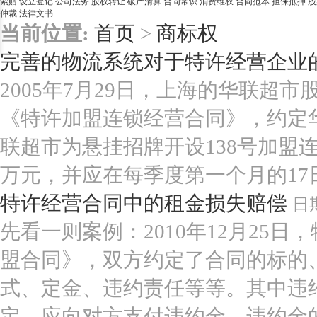
索赔
设立登记
公司法务
股权转让
破产清算
合同常识
消费维权
合同范本
担保抵押
股
仲裁
法律文书
当前位置:
首页
>
商标权
完善的物流系统对于特许经营企业
2005年7月29日，上海的华联超
《特许加盟连锁经营合同》，约定
联超市为悬挂招牌开设138号加盟
万元，并应在每季度第一个月的17日前按
特许经营合同中的租金损失赔偿
日
先看一则案例：2010年12月25
盟合同》，双方约定了合同的标的
式、定金、违约责任等等。其中违
定，应向对方支付违约金。违约金的